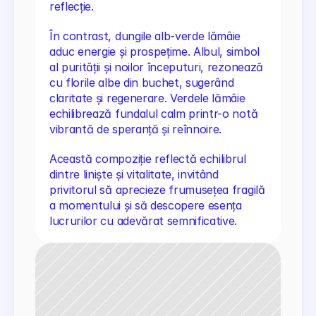
reflecție.
În contrast, dungile alb-verde lămâie 
aduc energie și prospețime. Albul, simbol 
al purității și noilor începuturi, rezonează 
cu florile albe din buchet, sugerând 
claritate și regenerare. Verdele lămâie 
echilibrează fundalul calm printr-o notă 
vibrantă de speranță și reînnoire.
Această compoziție reflectă echilibrul 
dintre liniște și vitalitate, invitând 
privitorul să aprecieze frumusețea fragilă 
a momentului și să descopere esența 
lucrurilor cu adevărat semnificative.