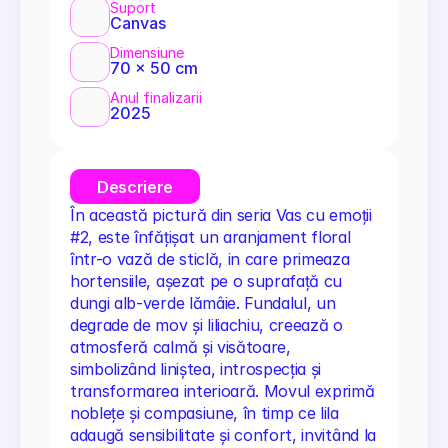
Suport
Canvas
Dimensiune
70 x 50 cm
Anul finalizarii
2025
Descriere
În această pictură din seria Vas cu emoții 
#2, este înfățișat un aranjament floral 
într-o vază de sticlă, in care primeaza 
hortensiile, așezat pe o suprafață cu 
dungi alb-verde lămâie. Fundalul, un 
degrade de mov și liliachiu, creează o 
atmosferă calmă și visătoare, 
simbolizând liniștea, introspecția și 
transformarea interioară. Movul exprimă 
noblețe și compasiune, în timp ce lila 
adaugă sensibilitate și confort, invitând la 