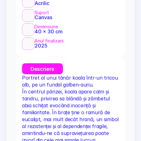
Acrilic
Suport
Canvas
Dimensiune
40 x 30 cm
Anul finalizarii
2025
Descriere
Portret al unui tânăr koala într-un tricou 
alb, pe un fundal galben-auriu.
În centrul pânzei, koala apare calm și 
tandru, privirea sa blândă și zâmbetul 
abia schițat evocând inocență și 
familiaritate. În brațe ține o ramură de 
eucalipt, mai mult decât hrană, un simbol 
al rezistenței și al dependenței fragile, 
amintindu-ne că supraviețuirea poate 
izvorî din cele mai simple lucruri.