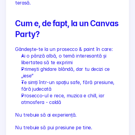
terasă.
Cum e, de fapt, la un Canvas 
Party?
Gândește-te la un prosecco & paint în care:
Ai o pânză albă, o temă interesantă și 
libertatea să te exprimi
Primești ghidare blândă, dar tu decizi ce 
„iese”
Te simți într-un spațiu safe, fără presiune, 
fără judecată
Prosecco-ul e rece, muzica e chill, iar 
atmosfera - caldă
Nu trebuie să ai experiență.
Nu trebuie să pui presiune pe tine.